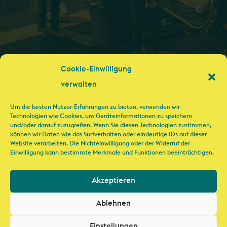
Cookie-Einwilligung
verwalten
Um die besten Nutzer-Erfahrungen zu bieten, verwenden wir
Technologien wie Cookies, um Geräteinformationen zu speichern
und/oder darauf zuzugreifen. Wenn Sie diesen Technologien zustimmen,
können wir Daten wie das Surfverhalten oder eindeutige IDs auf dieser
Website verarbeiten. Die Nichteinwilligung oder der Widerruf der
Einwilligung kann bestimmte Merkmale und Funktionen beeinträchtigen.
Die vier Eckpfeiler
Akzeptieren
Ablehnen
Einstellungen