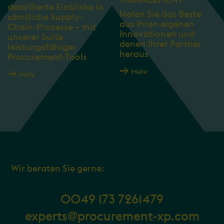
MANAGEMENT
detaillierte Einblicke in
Holen Sie das Beste
sämtliche Supply-
aus Ihren eigenen
Chain-Prozesse – mit
Innovationen und
unserer Suite
denen Ihrer Partner
leistungsfähiger
heraus
Procurement-Tools
Mehr
Mehr
Wir beraten Sie gerne:
0049 173 7261479
experts@procurement-xp.com