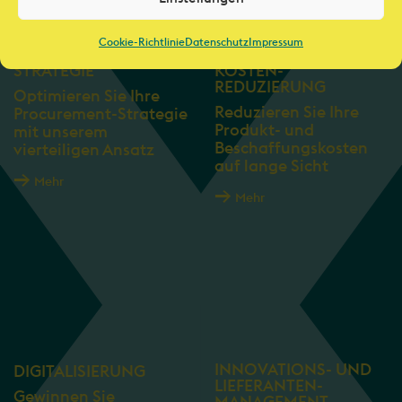
Cookie-Richtlinie
Datenschutz
Impressum
STRATEGIE
KOSTEN-
REDUZIERUNG
Optimieren Sie Ihre
Reduzieren Sie Ihre
Procurement-Strategie
Produkt- und
mit unserem
Beschaffungskosten
vierteiligen Ansatz
auf lange Sicht
Mehr
Mehr
INNOVATIONS- UND
DIGITALISIERUNG
LIEFERANTEN­
Gewinnen Sie